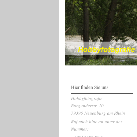
Hobbyfotografie
Hier finden Sie uns
Hobbyfotografie
Burgunderstr.
10
79395
Neuenburg am Rhein
Ruf mich bitte an unter der
Nummer: