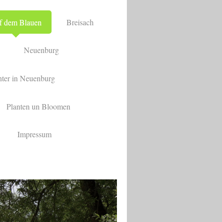
f dem Blauen
Breisach
Neuenburg
ter in Neuenburg
Planten un Bloomen
Impressum