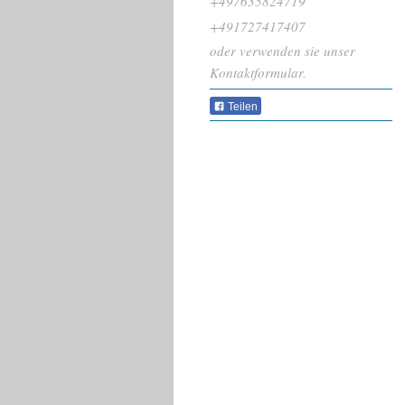
+497635824719
+491727417407
oder verwenden sie unser
Kontaktformular.
Teilen