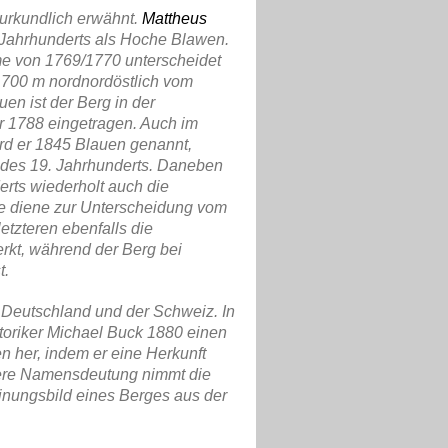
urkundlich erwähnt.
Mattheus
 Jahrhunderts als Hoche Blawen.
e von 1769/1770 unterscheidet
700 m nordnordöstlich vom
en ist der Berg in der
 1788 eingetragen. Auch im
rd er 1845 Blauen genannt,
 des 19. Jahrhunderts. Daneben
derts wiederholt auch die
se diene zur Unterscheidung vom
 letzteren ebenfalls die
rkt, während der Berg bei
t.
 Deutschland und der Schweiz. In
toriker Michael Buck
1880 einen
her, indem er eine Herkunft
ere Namensdeutung nimmt die
inungsbild eines Berges aus der