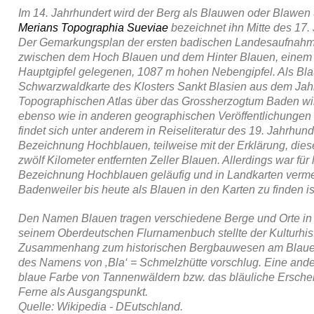
Im 14. Jahrhundert wird der Berg als Blauwen oder Blawen 
Merians Topographia Sueviae
bezeichnet ihn Mitte des 17.
Der Gemarkungsplan der ersten badischen Landesaufnahm
zwischen dem Hoch Blauen und dem Hinter Blauen, einem 
Hauptgipfel gelegenen, 1087 m hohen Nebengipfel. Als Blau
Schwarzwaldkarte des Klosters Sankt Blasien
aus dem Jahr
Topographischen Atlas über das Grossherzogtum Baden wi
ebenso wie in anderen geographischen Veröffentlichungen
findet sich unter anderem in Reiseliteratur des 19. Jahrhun
Bezeichnung Hochblauen, teilweise mit der Erklärung, die
zwölf Kilometer entfernten Zeller Blauen
. Allerdings war für
Bezeichnung Hochblauen geläufig und in Landkarten verme
Badenweiler bis heute als Blauen in den Karten zu finden is
Den Namen Blauen
tragen verschiedene Berge und Orte in
seinem Oberdeutschen Flurnamenbuch stellte der Kulturhis
Zusammenhang zum historischen Bergbauwesen am Blauen 
des Namens von ‚Bla‘ = Schmelzhütte
vorschlug. Eine and
blaue Farbe von Tannenwäldern bzw. das bläuliche Ersche
Ferne als Ausgangspunkt.
Quelle: Wikipedia - DEutschland.