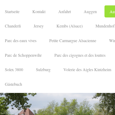
Startseite
Kontakt
Anfahrt
Auggen
Au
Chanderli
Jersey
Kembs (Alsace)
Mundenhof
Parc des eaux vives
Petite Carmargue Alsacienne
Win
Parc de Schoppenwihr
Parc des cigognes et des loutres
Solex 3800
Sulzburg
Volerie des Aigles Kintzheim
Gästebuch