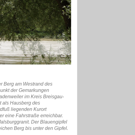
r Berg am Westrand des
ttpunkt der Gemarkungen
adenweiler
im Kreis Breisgau-
lt als Hausberg
des
dfuß liegenden Kurort
ber eine Fahrstraße erreichbar.
alsburggranit
. Der Blauengipfel
ichen Berg bis unter den Gipfel.