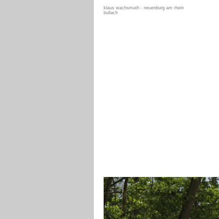
klaus wachsmuth - neuenburg am rhein
bullach