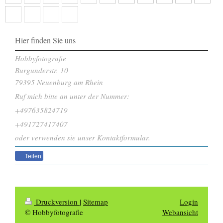
Hier finden Sie uns
Hobbyfotografie
Burgunderstr.
10
79395
Neuenburg am Rhein
Ruf mich bitte an unter der Nummer:
+497635824719
+491727417407
oder verwenden sie unser Kontaktformular.
Teilen
Druckversion
|
Sitemap
Login
© Hobbyfotografie
Webansicht