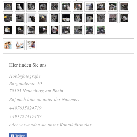
Hier finden Sie uns
Hobbyfotografie
Burgunderstr.
10
79395
Neuenburg am Rhein
Ruf mich bitte an unter der Nummer:
+497635824719
+491727417407
oder verwenden sie unser Kontaktformular.
Teilen