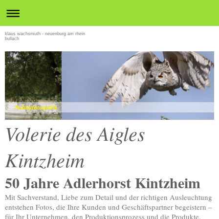
klaus wachsmuth - neuenburg am rhein
bullach
Hobbyfotografie
Volerie des Aigles
Kintzheim
50 Jahre Adlerhorst Kintzheim
Mit Sachverstand, Liebe zum Detail und der richtigen Ausleuchtung
entstehen Fotos, die Ihre Kunden und Geschäftspartner begeistern –
für Ihr Unternehmen, den Produktionsprozess und die Produkte.